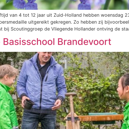
ftijd van 4 tot 12 jaar uit Zuid-Holland hebben woensdag 
smedaille uitgereikt gekregen. Zo hebben zij bijvoorbeel
t bij Scoutinggroep de Vliegende Hollander ontving de staa
 Basisschool Brandevoort