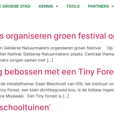
E GROENE STAD
KENNIS
TOOLS
PARTNERS
organiseren groen festival op
 Gelderse Natuurmakers organiseren groen festival Op do
 het festival ‘Gelderse Natuurmakers’ plaats. Centraal them
oners zorgen samen met […]
g bebossen met een Tiny Fore
de initiatiefnemer Daan Bleichrodt van IVN, het Instituut 
ny Forest, een klein dichtbegroeid bos, is de Indiase inge
a Miyawaki. Een Tiny Forest is […]
 schooltuinen’