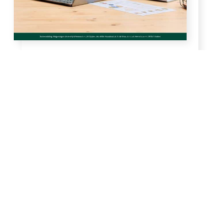
Open PDF
Open PDF (2023 version EN))
Leren