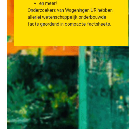
en meer!
Onderzoekers van Wageningen UR hebben
allerlei wetenschappelijk onderbouwde
facts geordend in compacte factsheets.