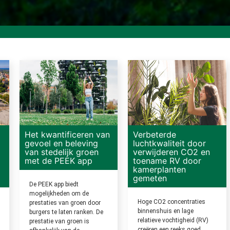
Het kwantificeren van
Verbeterde
gevoel en beleving
luchtkwaliteit door
van stedelijk groen
verwijderen CO2 en
met de PEEK app
toename RV door
kamerplanten
gemeten
De PEEK app biedt
mogelijkheden om de
Hoge CO2 concentraties
prestaties van groen door
binnenshuis en lage
burgers te laten ranken. De
relatieve vochtigheid (RV)
prestatie van groen is
creëren een reeks goed