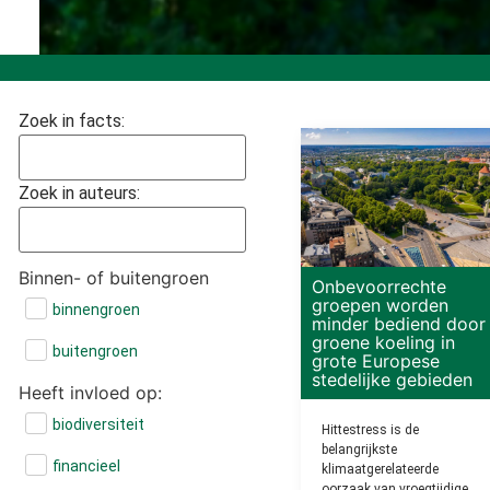
Zoek in facts:
Zoek in auteurs:
Binnen- of buitengroen
Onbevoorrechte
groepen worden
binnengroen
minder bediend door
groene koeling in
buitengroen
grote Europese
stedelijke gebieden
Heeft invloed op:
biodiversiteit
Hittestress is de
belangrijkste
financieel
klimaatgerelateerde
oorzaak van vroegtijdige