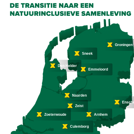
Groningen
Sneek
Den Helder
Emmeloord
Naarden
Ensch
Zeist
Zoeterwoude
Arnhem
Culemborg