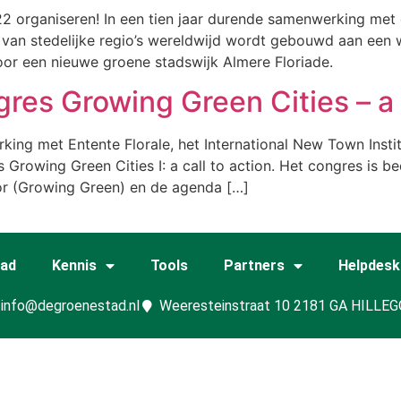
22 organiseren! In een tien jaar durende samenwerking met 
van stedelijke regio’s wereldwijd wordt gebouwd aan een wer
voor een nieuwe groene stadswijk Almere Floriade.
es Growing Green Cities – a c
ing met Entente Florale, het International New Town Insti
 Growing Green Cities I: a call to action. Het congres is
or (Growing Green) en de agenda […]
tad
Kennis
Tools
Partners
Helpdesk
info@degroenestad.nl
Weeresteinstraat 10 2181 GA HILLE