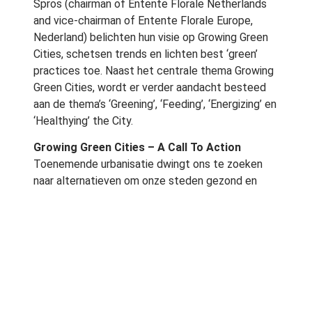
Spros (chairman of Entente Florale Netherlands
and vice-chairman of Entente Florale Europe,
Nederland) belichten hun visie op Growing Green
Cities, schetsen trends en lichten best ‘green’
practices toe. Naast het centrale thema Growing
Green Cities, wordt er verder aandacht besteed
aan de thema’s ‘Greening’, ‘Feeding’, ‘Energizing’ en
‘Healthying’ the City.
Growing Green Cities – A Call To Action
Toenemende urbanisatie dwingt ons te zoeken
naar alternatieven om onze steden gezond en
aantrekkelijk te houden, voor nu en de generaties
na ons. Tegelijkertijd houden steeds meer mensen
zich bewust bezig met de herkomst van hun
voedsel en kiezen voor gezonde en duurzame
producten. Hoe de groei van de stad kan
samengaan met een verhoging van de kwaliteit
van de stadsomgeving is een maatschappelijke