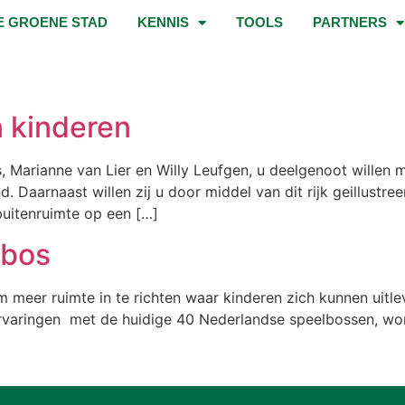
E GROENE STAD
KENNIS
TOOLS
PARTNERS
n kinderen
rs, Marianne van Lier en Willy Leufgen, u deelgenoot willen
d. Daarnaast willen zij u door middel van dit rijk geillustr
uitenruimte op een […]
lbos
meer ruimte in te richten waar kinderen zich kunnen uitl
varingen met de huidige 40 Nederlandse speelbossen, wor