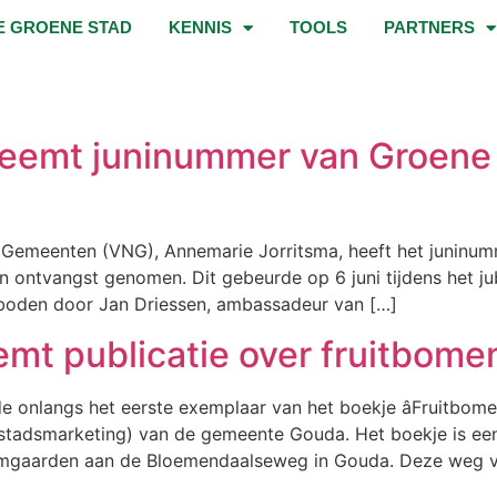
E GROENE STAD
KENNIS
TOOLS
PARTNERS
neemt juninummer van Groene
e Gemeenten (VNG), Annemarie Jorritsma, heeft het juninu
in ontvangst genomen. Dit gebeurde op 6 juni tijdens het j
boden door Jan Driessen, ambassadeur van […]
t publicatie over fruitbomen
 onlangs het eerste exemplaar van het boekje âFruitbom
tadsmarketing) van de gemeente Gouda. Het boekje is ee
gaarden aan de Bloemendaalseweg in Gouda. Deze weg vor