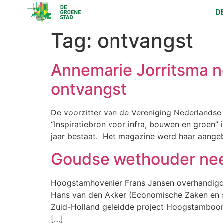
D
Tag:
ontvangst
Annemarie Jorritsma 
ontvangst
De voorzitter van de Vereniging Nederlands
“Inspiratiebron voor infra, bouwen en groen” 
jaar bestaat. Het magazine werd haar aange
Goudse wethouder neem
Hoogstamhovenier Frans Jansen overhandigde
Hans van den Akker (Economische Zaken en s
Zuid-Holland geleidde project Hoogstamboom
[…]