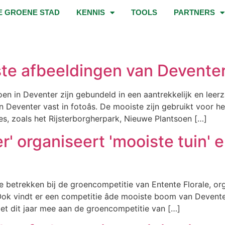
E GROENE STAD
KENNIS
TOOLS
PARTNERS
te afbeeldingen van Devente
groen in Deventer zijn gebundeld in een aantrekkelijk en l
n Deventer vast in fotoâs. De mooiste zijn gebruikt voor
es, zoals het Rijsterborgherpark, Nieuwe Plantsoen […]
r' organiseert 'mooiste tuin' 
etrekken bij de groencompetitie van Entente Florale, organ
. Ook vindt er een competitie âde mooiste boom van Devente
et dit jaar mee aan de groencompetitie van […]