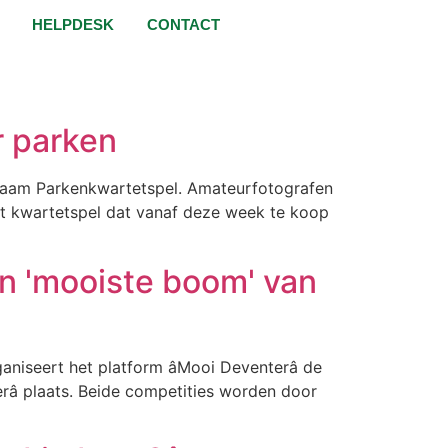
HELPDESK
CONTACT
r parken
eerzaam Parkenkwartetspel. Amateurfotografen
 het kwartetspel dat vanaf deze week te koop
en 'mooiste boom' van
iseert het platform âMooi Deventerâ de
râ plaats. Beide competities worden door