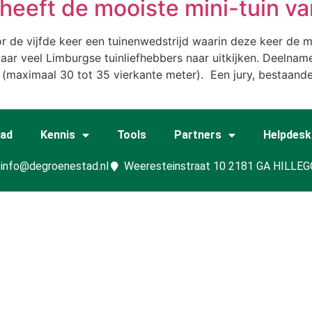
 heeft de mooiste mini-tuin va
 de vijfde keer een tuinenwedstrijd waarin deze keer de min
ar veel Limburgse tuinliefhebbers naar uitkijken. Deelname
n (maximaal 30 tot 35 vierkante meter). Een jury, bestaand
tad
Kennis
Tools
Partners
Helpdesk
info@degroenestad.nl
Weeresteinstraat 10 2181 GA HILLE