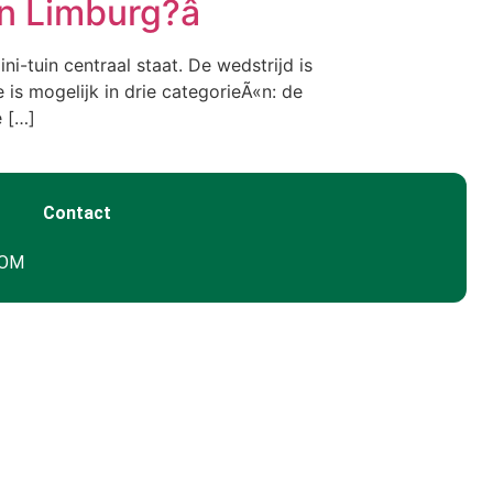
n Limburg?â
i-tuin centraal staat. De wedstrijd is
 is mogelijk in drie categorieÃ«n: de
e […]
Contact
GOM