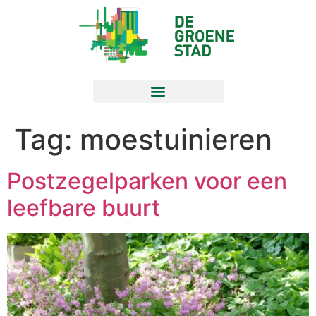
Tag:
moestuinieren
Postzegelparken voor een
leefbare buurt