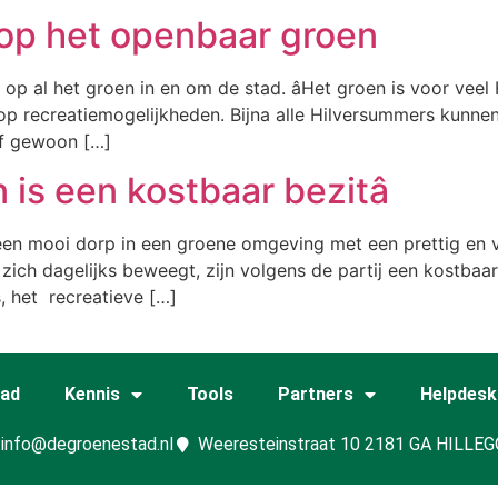
 op het openbaar groen
p al het groen in en om de stad. âHet groen is voor veel
op recreatiemogelijkheden. Bijna alle Hilversummers kunne
of gewoon […]
 is een kostbaar bezitâ
een mooi dorp in een groene omgeving met een prettig en 
ch dagelijks beweegt, zijn volgens de partij een kostbaar 
, het recreatieve […]
tad
Kennis
Tools
Partners
Helpdesk
info@degroenestad.nl
Weeresteinstraat 10 2181 GA HILLE