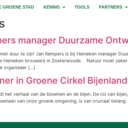
E GROENE STAD
KENNIS
TOOLS
PARTNERS
s
ers manager Duurzame Ontwi
t niet duur te zijn’ Jan Kempers is bij Heineken manager D
e Heineken brouwerij in Zoeterwoude. ‘Natuur moet zeker 
e organiseer […]
ner in Groene Cirkel Bijenlan
het verhaal van de bloemen en de bijen. De rol van bijen, vo
ortbestaan van onze groene omgeving, is van cruciaal belan