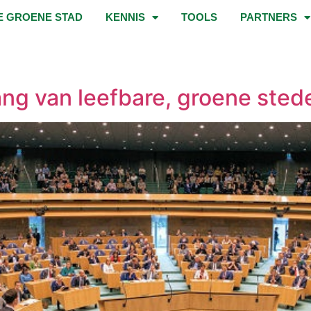
E GROENE STAD
KENNIS
TOOLS
PARTNERS
ang van leefbare, groene sted