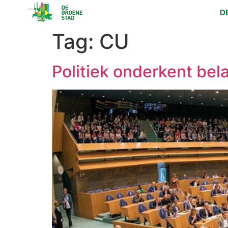
D
Tag:
CU
Politiek onderkent bel