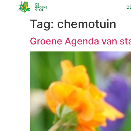
D
Tag:
chemotuin
Groene Agenda van sta