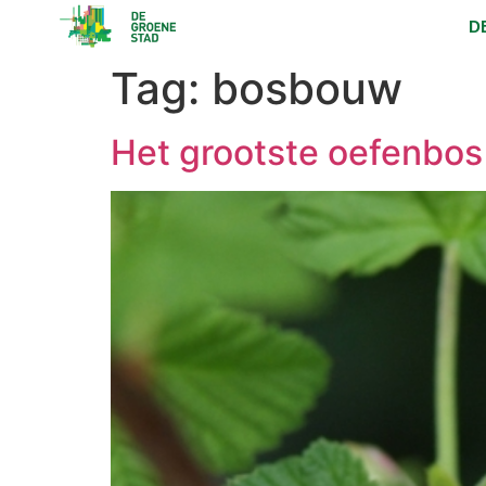
D
Tag:
bosbouw
Het grootste oefenbo