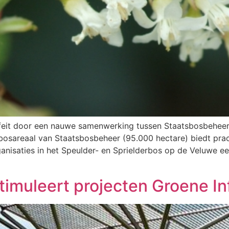
feit door een nauwe samenwerking tussen Staatsbosbeheer,
 bosareaal van Staatsbosbeheer (95.000 hectare) biedt pra
anisaties in het Speulder- en Sprielderbos op de Veluwe
imuleert projecten Groene In