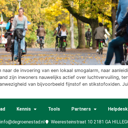
ar de invoering van een lokaal smogalarm, naar aanleidin
and zijn inwoners nauwelijks actief over luchtvervuiling, t
anwezigheid van bijvoorbeeld fijnstof en stikstofoxiden. Jui
tad
Kennis
Tools
Partners
Helpdesk
info@degroenestad.nl
Weeresteinstraat 10 2181 GA HILLE