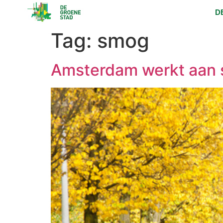
D
Tag:
smog
Amsterdam werkt aan