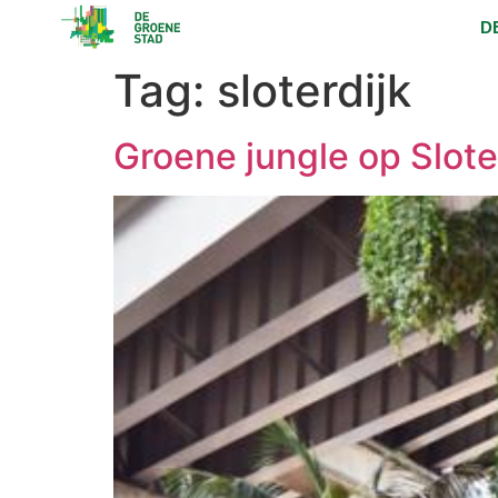
D
Tag:
sloterdijk
Groene jungle op Slote