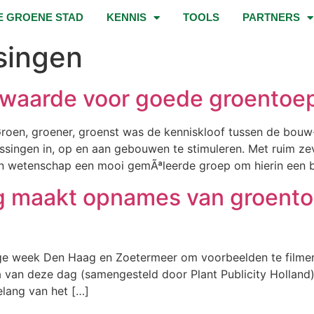
E GROENE STAD
KENNIS
TOOLS
PARTNERS
singen
rwaarde voor goede groentoe
oen, groener, groenst was de kenniskloof tussen de bouw-
singen in, op en aan gebouwen te stimuleren. Met ruim ze
 en wetenschap een mooi gemÃªleerde groep om hierin een b
g maakt opnames van groento
ge week Den Haag en Zoetermeer om voorbeelden te filmen
n deze dag (samengesteld door Plant Publicity Holland) 
lang van het […]