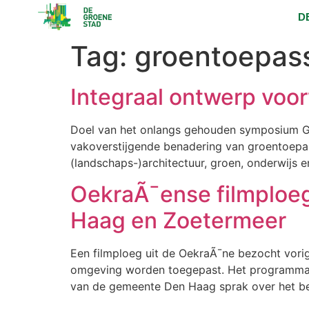
D
Tag:
groentoepas
Integraal ontwerp voo
Doel van het onlangs gehouden symposium Gr
vakoverstijgende benadering van groentoepas
(landschaps-)architectuur, groen, onderwijs
OekraÃ¯ense filmploe
Haag en Zoetermeer
Een filmploeg uit de OekraÃ¯ne bezocht vori
omgeving worden toegepast. Het programma va
van de gemeente Den Haag sprak over het be