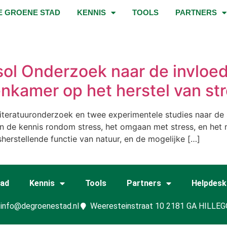
E GROENE STAD
KENNIS
TOOLS
PARTNERS
isol Onderzoek naar de invloed
oenkamer op het herstel van st
iteratuuronderzoek en twee experimentele studies naar de s
an de kennis rondom stress, het omgaan met stress, en het
erstellende functie van natuur, en de mogelijke […]
tad
Kennis
Tools
Partners
Helpdesk
info@degroenestad.nl
Weeresteinstraat 10 2181 GA HILLE