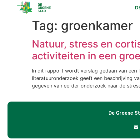
D
Tag:
groenkamer
Natuur, stress en cort
activiteiten in een gr
In dit rapport wordt verslag gedaan van een l
literatuuronderzoek geeft een beschrijving v
gegeven van eerder onderzoek naar de stressh
De Groene S