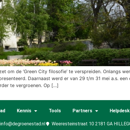
et om de ‘Green City filosofie’ te verspreiden. Onlangs wer
presenteerd. Daarnaast werd er van 29 t/m 31 mei a.s. een c
rder te vergroenen. Op […]
tad
Kennis
Tools
Partners
Helpdesk
info@degroenestad.nl
Weeresteinstraat 10 2181 GA HILLE