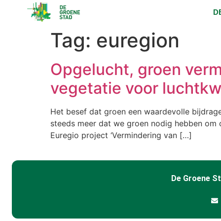
D
Tag:
euregion
Opgelucht, groen vermi
vegetatie voor luchtkwa
Het besef dat groen een waardevolle bijdragen
steeds meer dat we groen nodig hebben om onz
Euregio project ‘Vermindering van […]
De Groene S