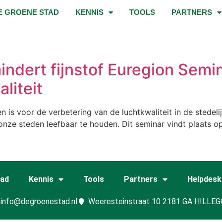
E GROENE STAD
KENNIS
TOOLS
PARTNERS
ndert fijnstof Euregion Semin
liteit
 is voor de verbetering van de luchtkwaliteit in de stedel
e steden leefbaar te houden. Dit seminar vindt plaats op 
tad
Kennis
Tools
Partners
Helpdesk
info@degroenestad.nl
Weeresteinstraat 10 2181 GA HILLE