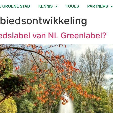
E GROENE STAD
KENNIS
TOOLS
PARTNERS
biedsontwikkeling
edslabel van NL Greenlabel?