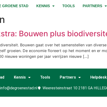
E GROENE STAD
KENNIS
TOOLS
PARTNERS
n
tra: Bouwen plus biodiversit
odiversiteit. Bouwen gaat over het samenstellen van diverse
nzelf groeien. De economie floreert op het moment en er 
0 nieuwe woningen per jaar verrijzen nieuwe […]
tad
Kennis
Tools
Partners
Helpdesk
info@degroenestad.nl
Weeresteinstraat 10 2181 GA HILLE