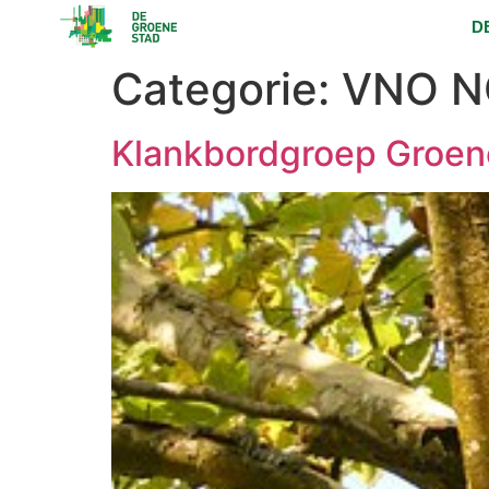
D
Categorie:
VNO 
Klankbordgroep Groen