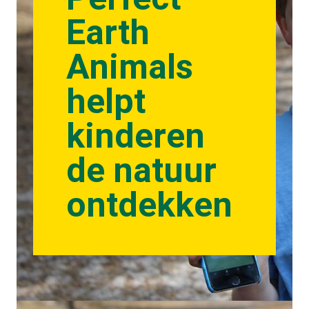
Earth
Animals
helpt
kinderen
de natuur
ontdekken