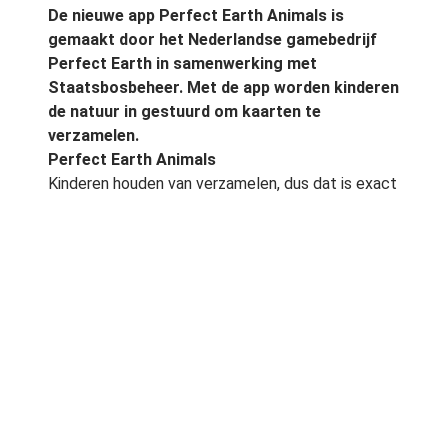
De nieuwe app Perfect Earth Animals is
gemaakt door het Nederlandse gamebedrijf
Perfect Earth in samenwerking met
Staatsbosbeheer. Met de app worden kinderen
de natuur in gestuurd om kaarten te
verzamelen.
Perfect Earth Animals
Kinderen houden van verzamelen, dus dat is exact
de manier waarop Staatsbosbeheer en
gamemaker Perfect Earth de jongsten de natuur
willen laten ontdekken. Met de nieuwe app
Perfect Earth Animals kunnen kinderen
dierenplaatjes verzamelen in allerlei verschillende
thema’s, zoals kriebelbeestjes, tuinvogels en
gladde gluiperds. De kinderen hoeven niet elk dier
te vinden, maar moeten wel op pad om hun
collectie compleet te krijgen.
Kinderen kunnen de kaarten op drie verschillende
manieren sparen. Allereerst krijgen ze al een