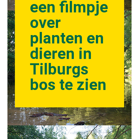
een filmpje
over
planten en
dieren in
Tilburgs
bos te zien