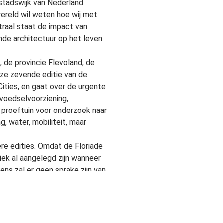
stadswijk van Nederland
wereld wil weten hoe wij met
traal staat de impact van
nde architectuur op het leven
 de provincie Flevoland, de
ze zevende editie van de
ities, en gaat over de urgente
voedselvoorziening,
en proeftuin voor onderzoek naar
, water, mobiliteit, maar
re edities. Omdat de Floriade
iek al aangelegd zijn wanneer
ens zal er geen sprake zijn van
 aanloop – de Making Of – al
g Green Cities. Bezoekers,
 internationaal platform voor