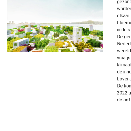
gezond
worden
elkaar
bloeme
in de s
De gem
Nederl
wereld
vraags
klimaat
de inn
bovena
De kom
2022 u
de ont
een af
veel b
zowel 
vergro