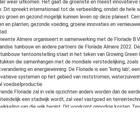
er weer uitkomen. Het gaat de groenste en meest innovatieve 
. Dit spreekt internationaal tot de verbeelding, omdat de hele 
 zo groen en gezond mogelijk kunnen leven op deze planeet. Cen
n en planten, gezonde voeding, groene innovaties en vernieuwe
tad.
eente Almere organiseert in samenwerking met de Floriade B.V.,
andse tuinbouw en andere partners de Floriade Almere 2022. De
tuinbouw tentoonstelling staat in het teken van Growing Green C
tukken die samenhangen met de mondiale verstedelijking, zoals 
verandering en energiewinning. De Floriade is een ‘living lab’; e
ovatieve systemen op het gebied van reststromen, waterzuivering
l voedselproductie.
ende Floriade zal in vele opzichten anders worden dan de eerde
iteindelijk een stadwijk wordt, zal veel vastgoed en terreintechn
wikkeling van die wijk begint. Dit voorkomt onnodige kosten. Tev
gebakend terrein en een afgebakende periode, maar zal er in de
ewerkstelligd en georganiseerd worden op het gebied van Growin
uit Almere als daarbuiten, weten de Floriade dan al te vinden als
ening en innovaties.