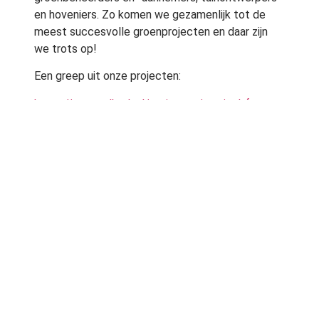
en hoveniers. Zo komen we gezamenlijk tot de
meest succesvolle groenprojecten en daar zijn
we trots op!
Een greep uit onze projecten:
https://www.vdberk.nl/projecten/vertical-forest-
eindhoven/
https://www.vdberk.nl/projecten/stationsgebied-
breda/
https://www.vdberk.nl/projecten/campus-spoor-
noord-antwerpen/
https://www.vdberk.nl/projecten/atleten-dorp-
east-village/
https://www.vdberk.nl/projecten/centraal-
station-rotterdam/