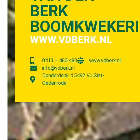
BERK
BOOMKWEKERI
WWW.VDBERK.NL
0413 – 480 480
www.vdberk.nl
info@vdberk.nl
Donderdonk 4 5492 VJ Sint-
Oedenrode