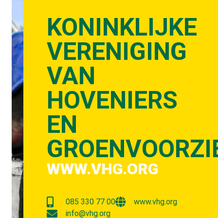
KONINKLIJKE
VERENIGING
VAN
HOVENIERS
EN
GROENVOORZI
WWW.VHG.ORG
085 330 77 00
www.vhg.org
info@vhg.org