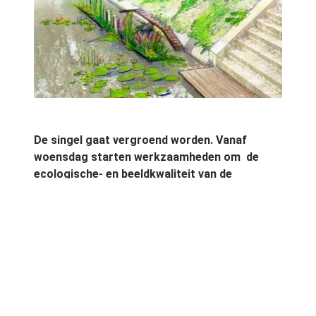
De singel gaat vergroend worden. Vanaf
woensdag starten werkzaamheden om de
ecologische- en beeldkwaliteit van de
historische singel, de zogeheten
Stadsbuitengracht, te verbeteren.
Deze drie jaar durende pilot gaat ervoor zorgen
dat er tussen de Tolsteegbrug en de Weerdbrug
op verschillende locaties wilgentenenbollen
komen gevuld met waterplanten en een aantal
drijvende eilanden met moerasplanten. Aan de
Maliesingel komt een natuurvriendelijke oever