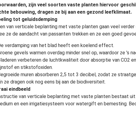
orwaarden, zijn veel soorten vaste planten hiervoor geschi
chte bebouwing, dragen ze bij aan een gezond leefklimaat.
eling tot geluidsdemping
en van verticale beplanting met vaste planten gaan veel verder
e ze de aandacht van passanten trekken en ze een goed gevoe
e verdamping van het blad heeft een koelend effect.
roene gevels warmen overdag minder snel op, waardoor ze ’s na
laderen verbeteren de luchtkwaliteit door absorptie van CO2 en l
ijnstof en stikstofoxiden.
egroeide muren absorberen 2,5 tot 3 decibel, zodat ze straatg
n ze dragen ook nog eens bij aan de biodiversiteit.
raai eindbeeld
structie van verticale beplanting met vaste planten bestaat ui
edium en een irrigatiesysteem voor watergift en bemesting. Bed
 systemen op de markt met nieuwe materialen en technieken. D
an de constructie niets of weinig te zien is. Op die manier is al s
n schaduw
et beplanten van levende gevels zijn veel soorten vaste planten