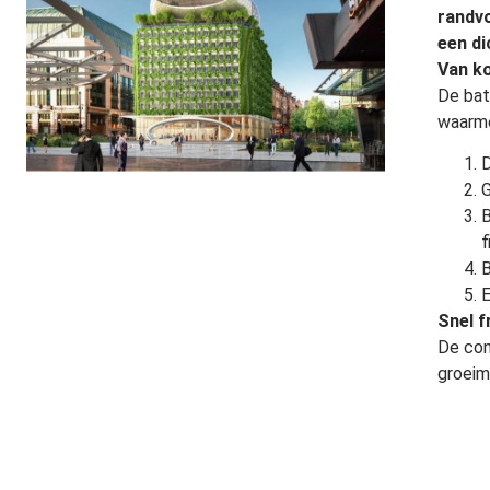
randvo
een di
Van ko
De bat
waarme
D
G
B
f
B
E
Snel f
De con
groeim
nieuwe
zodat v
Zon e
Voor h