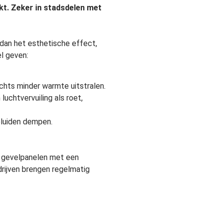
kt. Zeker in stadsdelen met
 dan het esthetische effect,
l geven:
chts minder warmte uitstralen.
uchtvervuiling als roet,
eluiden dempen.
t gevelpanelen met een
rijven brengen regelmatig
e wand wordt dicht beplant,
nel een fraai eindbeeld te zien.
 geschikt. De keuze hangt af