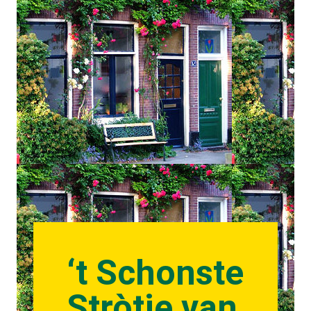
‘t Schonste
Stròtje van