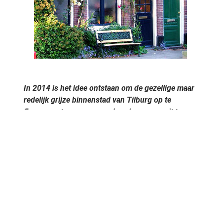
In 2014 is het idee ontstaan om de gezellige maar
redelijk grijze binnenstad van Tilburg op te
fleuren en te vergroenen door bewoners uit te
dagen zelf aan de slag te gaan. Met gevel-
tegeltuintjes, balkonbakken, verticale
(pluk)tuintjes, stadslandbouw, mosgraffitti en
guerilla gardening. Samen met hun buren, dan is
het effect en de zichtbaarheid het grootst.
Tevens is dit goed voor de bio-diversiteit en
sociale cohesie én zorgt ook voor veiligere en
schonstere
straten. Het heeft educatieve