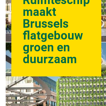
Ruimteschip
maakt
Brussels
flatgebouw
groen en
duurzaam