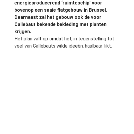
energieproducerend ‘ruimteschip’ voor
bovenop een saaie flatgebouw in Brussel.
Daarnaast zal het gebouw ook de voor
Callebaut bekende bekleding met planten
krijgen.
Het plan valt op omdat het, in tegenstelling tot
veel van Callebauts wilde ideeën, haalbaar lijkt.
Het gebouw, dat aan het Place Rogier vlakbij de
Botanische Tuinen van de Belgische hoofdstad
ligt, blijft intact. Callebaut will 10.000 planten in
de gevel plaatsen om het geheel te doen lijken op
de botanische tuin nabij.
Cocon
Opvallender dan de nieuwe groene gevel zijn de
plannen voor het dak. Callebaut ontwierp een
vreemdsoortig object dat bovenop het
rechthoekige gebouw komt te liggen en waarin
winkels, bedrijven of appartementen kunnen
komen. Deze Chrysalis (het engels/latijnse woord