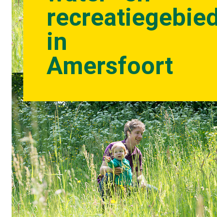
recreatiegebie
in
Amersfoort