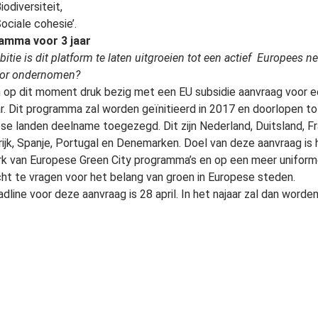
iodiversiteit,
ociale cohesie’.
amma voor 3 jaar
itie is dit platform te laten uitgroeien tot een actief Europees
oor ondernomen?
ijn op dit moment druk bezig met een EU subsidie aanvraag voor
aar. Dit programma zal worden geïnitieerd in 2017 en doorlopen 
se landen deelname toegezegd. Dit zijn Nederland, Duitsland, Fran
rijk, Spanje, Portugal en Denemarken. Doel van deze aanvraag is 
k van Europese Green City programma’s en op een meer uniforme 
ht te vragen voor het belang van groen in Europese steden.
adline voor deze aanvraag is 28 april. In het najaar zal dan word
zen. Bij groen licht zal het traject in 2017 van start gaan’.
 wat meer vertellen over het programmavoorstel dat u heeft neer
nvrager van het programma is de European Nursery Stock Associ
jn van devan de ENA bereiden gezamenlijk de aanvraag voor. Het 
ationale Green City programma’s met elkaar verbonden worden, 
uur te realiseren. Hierdoor kan op een optimale manier kennis 
ustwording over het belang van groen zal toenemen ’.