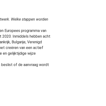
 netwerk. Welke stappen worden
 een Europees programma van
tot 2020. Inmiddels hebben acht
krijk, Bulgarije, Verenigd
het creëren van een actief
en gelijktijdige wijze
en beslist of de aanvraag wordt
gelegd bij de EU?
ation (ENA). Organisaties die
doel van het programma is dat
om zo een meer coherente
worden uitgewisseld, waardoor