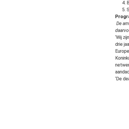
B
S
Progr
De amb
daarv
‘Wij z
drie j
Europe
Konink
netwer
aandac
‘De de
toegewe
Kunt u
‘De aa
lid zi
alle n
struct
de bew