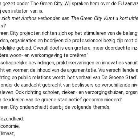
 gezet onder The Green City. Wij spraken hem over de EU aanvra
j een initiator van is.
t zich met Anthos verbonden aan The Green City. Kunt u kort uitle
rm?
reen City projecten richten zich op het stimuleren van de belangst
den, organisaties en bedrijven die professioneel bezig zijn met d
edelijke gebied. Overall doel is een grotere, meer doordachte i
ere woon- en werkomgeving te creëren.’
schappelijke bevindingen, praktijkervaringen en innovaties vanui
ht en vormen de inhoud van de argumentatie. Via verschillende ac
chting en public relations wordt ‘het verhaal van De Groene Stad
 onder de aandacht gebracht van beslissers op verschillende nive
fsleven. Ook richting scholen, zieken- en verzorgingshuizen, orga
 de idealen van de groene stad actief gecommuniceerd.’
reen City onderscheidt daarbij de volgende thema’s:
ezondheid,
Economie,
limaat,