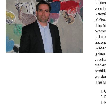
hebben
waar hi
U heef
platfo
‘The G
overhe
het st
gezond
‘Weten
gebrac
voorli
manier
bedrij
worden
‘The G
G
K