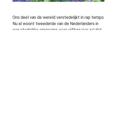
Ons deel van de wereld verstedelijkt in rap tempo.
Nu al woont tweederde van de Nederlanders in
een stedelijke omgeving, over vijftien jaar zal dat
gelden voor ruim diekwart. Tegelijk onderkennen
we steeds meer het belang van een groene
omgeving, voor gezondheid, welbevinden,
economie en leefomgeving. De VHG,
beroepsorganisatie van groene ondernemers,
vraagt aandacht voor een voor de hand liggende,
maar nog onvoldoende benutte voorraad stedelijk
groen: de tuin. Als we het oppervlak van alle
‘huistuinen’ in Nederland bij elkaar optellen krijgen
we een gebied dat tien maal zo groot is als het
Nationaal Park de Hoge Veluwe! We bedoelen
maar…
Al dat groen en potentiële groen kan, meent de