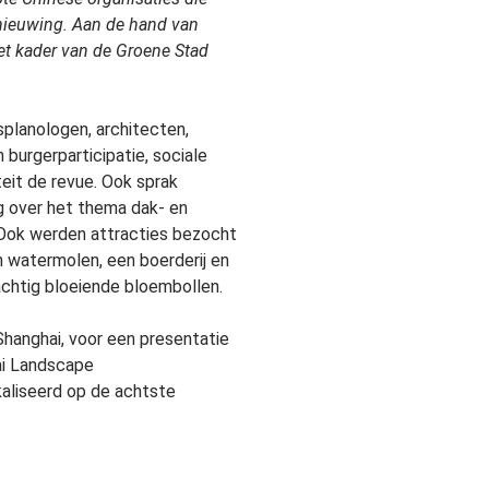
nieuwing. Aan de hand van
et kader van de Groene Stad
splanologen, architecten,
burgerparticipatie, sociale
teit de revue. Ook sprak
g over het thema dak- en
 Ook werden attracties bezocht
n watermolen, een boerderij en
chtig bloeiende bloembollen.
Shanghai, voor een presentatie
ai Landscape
kaliseerd op de achtste
die waren bedoel om mensen –
en meer groen te gebruiken in
tige ‘Flower Expo 2015’ viel