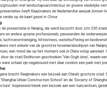
ezighouden met landschapsarchitectuur en groene stedelijke ver
 presentaties heeft Raaijmakers de Nederlandse aanpak binnen h
ie verder op de kaart gezet in China.
ng
s de presentatie in Nanjing, die werd bezocht door zo’n 250 stad
ers en andere groene professionals, passeerden de onderwerpen 
e, luchtverontreiniging, hittestress, waterbuffering en biodiversi
akers met enkele van de grootste hoveniersbedrijven van Nanjin
roen, een trend die op het moment ook in China volop aanslaat.
t door de stad Eindhoven geschonken ‘Van Gogh dorp’, waarin ee
p ware schaal zijn nagebouwd met daar rondom een park met pra
hai
gens bracht Raaijmakers een bezoek aan China’s grootste stad: 
 ‘Shanghai Urban Construction School’ en de ‘Society of Shangh
ecture’. Inspirerend bleek een bezoek aan een tuincentrum, gelo
ping van een 10.000 m2 groot gebouw, gevuld met showtuinen 
nd tot de steeds rijker wordende Chinese bovenlaag- te inspirer
dom hun huizen. Bij een bezoek aan een arboretum met een prach