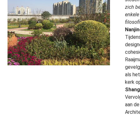
zich b
enkele
filosof
Nanji
Tijden
design
cohesi
Raaijm
gevelg
als he
kerk o
Shang
Vervol
aan de
Archit
verdie
behore
en ron