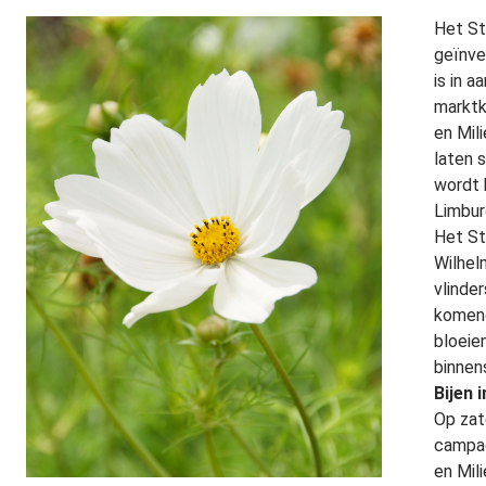
Het St
geïnve
is in a
marktk
en Mil
laten 
wordt 
Limbur
Het St
Wilhel
vlinde
komend
bloeie
binnen
Bijen 
Op zat
campag
en Mil