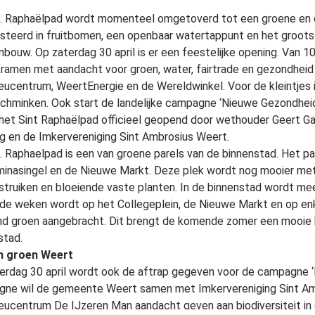
. Raphaëlpad wordt momenteel omgetoverd tot een groene en du
steerd in fruitbomen, een openbaar watertappunt en het groots
anbouw. Op zaterdag 30 april is er een feestelijke opening. Van 1
ramen met aandacht voor groen, water, fairtrade en gezondheid 
ieucentrum, WeertEnergie en de Wereldwinkel. Voor de kleintjes i
schminken. Ook start de landelijke campagne ‘Nieuwe Gezondhei
het Sint Raphaëlpad officieel geopend door wethouder Geert Ga
g en de Imkervereniging Sint Ambrosius Weert.
. Raphaelpad is een van groene parels van de binnenstad. Het pa
minasingel en de Nieuwe Markt. Deze plek wordt nog mooier met
rstruiken en bloeiende vaste planten. In de binnenstad wordt me
e weken wordt op het Collegeplein, de Nieuwe Markt en op en
nd groen aangebracht. Dit brengt de komende zomer een mooie
stad.
in groen Weert
erdag 30 april wordt ook de aftrap gegeven voor de campagne ‘B
ne wil de gemeente Weert samen met Imkervereniging Sint Am
ieucentrum De IJzeren Man aandacht geven aan biodiversiteit in