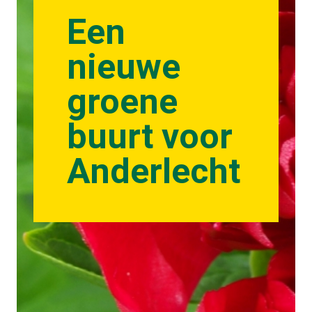
Een
nieuwe
groene
buurt voor
Anderlecht