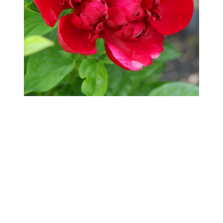
Met een officiële boomplanting is in
Anderlecht het startschot gegeven van
Erasmus Gardens. Het woonproject
beantwoordt aan de groeiende
huisvestingsbehoefte in het Brussels
Hoofdstedelijk Gewest. Het valt op door zijn