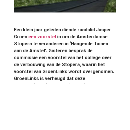
Een klein jaar geleden diende raadslid Jasper
Groen
een voorstel
in om de Amsterdamse
Stopera te veranderen in ‘Hangende Tuinen
aan de Amstel’. Gisteren besprak de
commissie een voorstel van het college over
de verbouwing van de Stopera, waarin het
voorstel van GroenLinks wordt overgenomen.
GroenLinks is verheugd dat deze
vergroeningsslag gemaakt wordt.
Door een groot, beeldbepalend gebouw als de
Stopera (Stadhuis en Opera) van een groene
gevel te voorzien geeft de gemeente het goede
voorbeeld. GroenLinks bepleit daarbij een
grondige aanpak; de grote verticale, blinde,
bakstenen oppervlakten van het stadhuis zouden