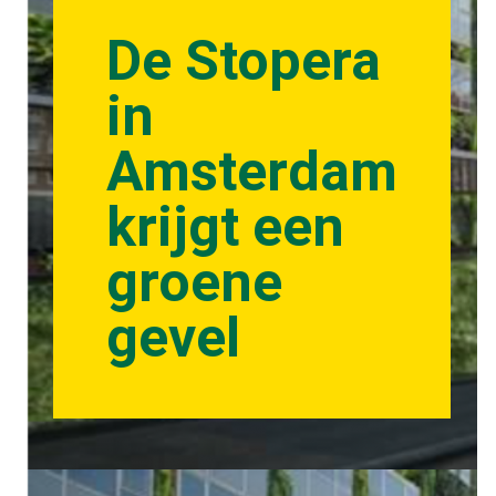
De Stopera
in
Amsterdam
krijgt een
groene
gevel