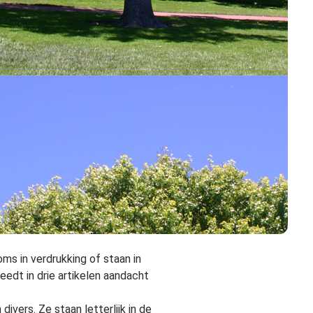
ms in verdrukking of staan in
edt in drie artikelen aandacht
vers. Ze staan letterlijk in de