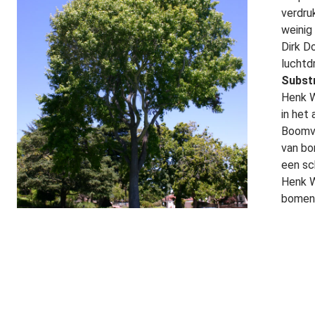
verdru
weinig
Dirk D
luchtd
Subst
Henk W
in het
Boomve
van bo
een sc
Henk W
bomen 
Foute
En gro
groeip
Hendri
dat he
gebrui