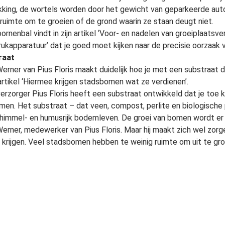
kking, de wortels worden door het gewicht van geparkeerde auto
 ruimte om te groeien of de grond waarin ze staan deugt niet.
oornenbal vindt in zijn artikel ‘Voor- en nadelen van groeiplaatsv
rukapparatuur’ dat je goed moet kijken naar de precisie oorzaak
raat
erner van Pius Floris maakt duidelijk hoe je met een substraat
 artikel ‘Hiermee krijgen stadsbomen wat ze verdienen’.
rzorger Pius Floris heeft een substraat ontwikkeld dat je toe 
men. Het substraat – dat veen, compost, perlite en biologische
himmel- en humusrijk bodemleven. De groei van bomen wordt er 
erner, medewerker van Pius Floris. Maar hij maakt zich wel zorg
krijgen. Veel stadsbomen hebben te weinig ruimte om uit te gr
n
eiplaatsspecialist Werner Hendrix laat in het artikel ‘Tien don’ts
laatsinrichting’ zien welke fouten in de praktijk gemaakt worden.
x heeft een lijst van tien veel voorkomende fouten. Zo is de be
t ruimte laat voor foute interpretaties. Als het bestek vermeld
kt moet worden bij de groeiplaats, dan kun je een granulaat toepa