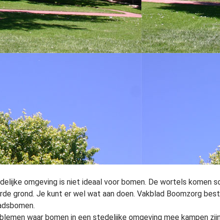
delijke omgeving is niet ideaal voor bomen. De wortels komen so
rde grond. Je kunt er wel wat aan doen. Vakblad Boomzorg beste
adsbomen.
blemen waar bomen in een stedelijke omgeving mee kampen zijn di