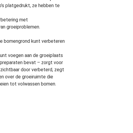
’s platgedrukt, ze hebben te
erbetering met
 van groeiproblemen.
 de bomengrond kunt verbeteren
kunt voegen aan de groeiplaats
 preparaten bevat – zorgt voor
zichtbaar door verbeterd, zegt
en over de groeiruimte die
oeien tot volwassen bomen.
 op het gebied van
stekomschrijving soms zo vaag
t dat er steenhoudend substraat
ssen, maar hij ziet dat