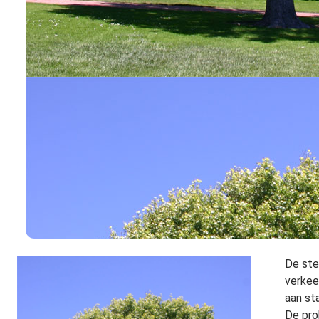
De ste
verkee
aan st
De pro