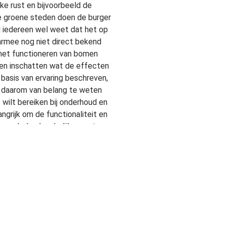
jke rust en bijvoorbeeld de
te groene steden doen de burger
 iedereen wel weet dat het op
armee nog niet direct bekend
r het functioneren van bomen
nnen inschatten wat de effecten
 basis van ervaring beschreven,
s daarom van belang te weten
 wilt bereiken bij onderhoud en
angrijk om de functionaliteit en
an ook daadwerkelijk gaan te
waarde het best kunnen
es van de bomen. Deze
oor bomen en beplanting in de
rden ze in vier Nederlandse
de toekomst operationeel kan