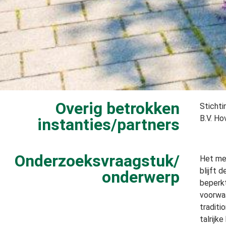
Overig betrokken
Stichti
B.V. H
instanties/partners
Onderzoeksvraagstuk/
Het mer
blijft 
onderwerp
beperkt
voorwa
traditi
talrijk