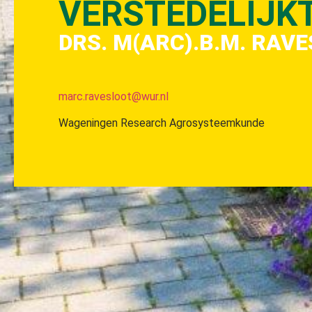
VERSTEDELIJK
DRS. M(ARC).B.M. RAV
marc.ravesloot@wur.nl
Wageningen Research Agrosysteemkunde