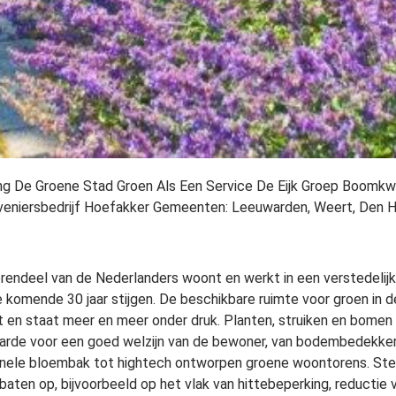
ng De Groene Stad Groen Als Een Service De Eijk Groep Boomkw
oveniersbedrijf Hoefakker Gemeenten: Leeuwarden, Weert, Den
endeel van de Nederlanders woont en werkt in een verstedelij
de komende 30 jaar stijgen. De beschikbare ruimte voor groen in d
 en staat meer en meer onder druk. Planten, struiken en bomen
arde voor een goed welzijn van de bewoner, van bodembedekker
onele bloembak tot hightech ontworpen groene woontorens. Sted
e baten op, bijvoorbeeld op het vlak van hittebeperking, reductie