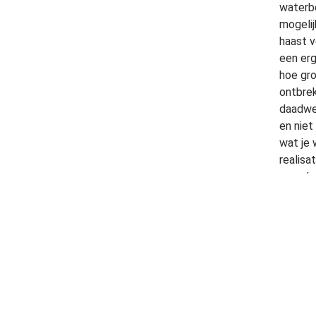
waterbe
mogelij
haast 
een erg
hoe gro
ontbrek
daadwer
en niet
wat je 
realisa
waarde 
meten. 
uitdruk
zogenaa
stedeli
gemeent
worden 