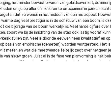
rging, het minder bewust ervaren van geluidsoverlast, de innerli
kheden om je op allerlei manieren te ontspannen in parken. Ech
vergeten dat ze wonen in het midden van een metropool. Hoewel
 warme dag veel prettiger is in de schaduw van een boom, is da
ot die bijdrage van de boom werkelijk is. Veel harde cijfers ove
en, zodat we bij de inrichting van de stad ook lastig vooraf ku
kelijk zullen zijn. Veel is door de eeuwen heen kwalitatief en op
 op basis van empirische (gemeten) waarden vastgesteld. Het i
wilt meten en wat die meetwaarde feitelijk zegt over hetgeen je
tie van nieuw groen. Juist al in de fase van planvorming is het bel
van groen tijdens de volledige levensduur te bepalen en deze d
Daarvoor gaan we op zoek naar de juiste indicatoren die deze 
ken. Deze indicatoren vormen de graadmeters voor de prestati
mde Kritische Prestatie Indicatoren (KPI’s) bestaan nog niet v
jke omgeving. In dit onderzoek worden KPI’s geselecteerd en wo
en getest. De resultaten daarvan bepalen of een indicator in 
en gebruikt in een KPI dashboard.