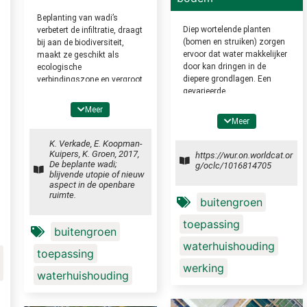
Beplanting van wadi’s
Diep wortelende planten
verbetert de infiltratie, draagt
(bomen en struiken) zorgen
bij aan de biodiversiteit,
ervoor dat water makkelijker
maakt ze geschikt als
door kan dringen in de
ecologische
diepere grondlagen. Een
verbindingszone en vergroot
gevarieerde
de belevingswaarde van het
bodembedekkende
groen in een buurt. Planten
Meer
beplanting (bomen in
in en nabij wadi’s moeten
Meer
combinatie met struiken en
bestand zijn tegen tijdelijke
een kruidenlaag) is het
(zeer) hoge waterstanden en
K. Verkade, E. Koopman-
meest effectief en voorkomt
Kuipers, K. Groen, 2017,
daarnaast ook drogere
https://wur.on.worldcat.or
De beplante wadi;
g/oclc/1016814705
bovendien verslemping en
perioden kunnen doorstaan;
blijvende utopie of nieuw
erosie.
bomen op de rand i.p.v.
aspect in de openbare
onderin vergroten de
ruimte.
buitengroen
mogelijkheden.
toepassing
buitengroen
waterhuishouding
toepassing
werking
waterhuishouding