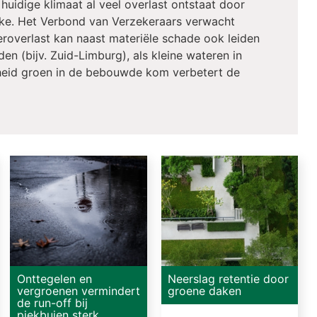
t huidige klimaat al veel overlast ontstaat door
ijke. Het Verbond van Verzekeraars verwacht
roverlast kan naast materiële schade ook leiden
en (bijv. Zuid-Limburg), als kleine wateren in
elheid groen in de bebouwde kom verbetert de
Onttegelen en
Neerslag retentie door
vergroenen vermindert
groene daken
de run-off bij
piekbuien sterk