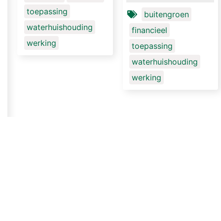
effect en kunnen 50 tot 80%
toepassing
van het gevallen regenwater
buitengroen
vasthouden en later weer
waterhuishouding
financieel
verdampen.
werking
toepassing
waterhuishouding
werking
Meer facts laden