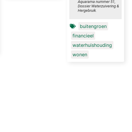
Aquarama nummer 51,
voorbeelden van (de wijk
Dossier Waterzuivering &
Drielanden in Groningen,
Hergebruik.
Aardehuizen in Olst en de
Erasmusgracht in
buitengroen
Amsterdam).
financieel
waterhuishouding
wonen