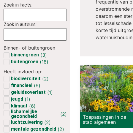
frequentie van pi
Zoek in facts:
overstromende ri
daarom een sterk
tot letselschade
Zoek in auteurs:
korte tijd uitgr
waterhuishoudin
Binnen- of buitengroen
binnengroen
(
3
)
buitengroen
(
18
)
Heeft invloed op:
biodiversiteit
(
2
)
financieel
(
9
)
geluidsoverlast
(
1
)
jeugd
(
1
)
klimaat
(
6
)
lichamelijke
(
2
)
gezondheid
Toepassingen in de
stad algemeen
luchtzuivering
(
2
)
mentale gezondheid
(
2
)