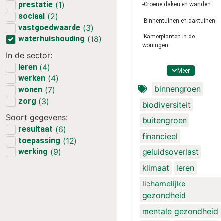
prestatie
(
1
)
-Groene daken en wanden
sociaal
(
2
)
-Binnentuinen en daktuinen
vastgoedwaarde
(
3
)
-Kamerplanten in de
waterhuishouding
(
18
)
woningen
In de sector:
-Interieurbeplanting in de
leren
(
4
)
werk- en leeromgeving en in
Meer
werken
(
4
)
zorginstellingen
binnengroen
wonen
(
7
)
-Planten, heesters en bomen
zorg
(
3
)
biodiversiteit
rondom gebouwen en in het
openbaar groen
Soort gegevens:
buitengroen
resultaat
(
6
)
-Toepassing van
financieel
plantenbakken
toepassing
(
12
)
geluidsoverlast
werking
(
9
)
-Wadi’s en verlaagd
aangelegd groen in tuinen
klimaat
leren
en parken
lichamelijke
-Bloemen- en plukweides en
gezondheid
insectenhotels
mentale gezondheid