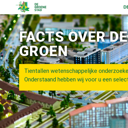
D
FACTS OVER D
GROEN
Tientallen wetenschappelijke onderzoek
Onderstaand hebben wij voor u een select