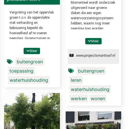
Momenteel wordt onderzoek
uitgevoerd naar groene
Vergroting van het oppervlak
daken die een eigen
groen t.o.v. de oppervlakte
watervoorzieningssysteem
met verharding en
hebben, waarin nog meer
bebouwing beperkt de
neerslag kan worden
hoeveelheid af te voeren
geborgen. Hierdoor is er in
neerslag. Groene tuinen in
droge tijden water
Meer
plaats van betegelde tuinen
beschikbaar voor de
hebben een sterk beperkend
dakvegetatie. Bij een
Meer
effect op de run-off bij
naderende piekbui kan het
www.projectsmartroof.nl
piekbuien. Ook groene daken
water voor de piek worden
buitengroen
dragen hieraan bij.
afgevoerd, zodat de piek in
toepassing
buitengroen
het stedelijk watersysteem
wordt uitgesmeerd en
waterhuishouding
leren
gedempt.
waterhuishouding
werken
wonen