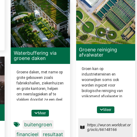
Groene reiniging
Waterbuffering via
afvalwater
groene daken
Groen kan op
Groene daken, met name op
industrieterreinen en
grote gebouwen zoals
woonwijken soms ook
fabriekshallen, ziekenhuizen
worden ingezet voor
en grote kantoren, helpen
biologische reiniging van
om neerslagpieken af te
vrijkomend afvalwater in
vlakken doordat ze een deel
helofytenfilters. Deze functie
van de neerslag vasthouden
kan worden gecombineerd
Meer
en het overschot vertraagd
met opvang van piekbuien.
Meer
doorlaten. Intensieve
groendaken, d.w.z. met een
buitengroen
https://wur.on.worldcat.or
substraatlaag van meer dan
g/oclc/66148166
15 cm, hebben het meeste
financieel
resultaat