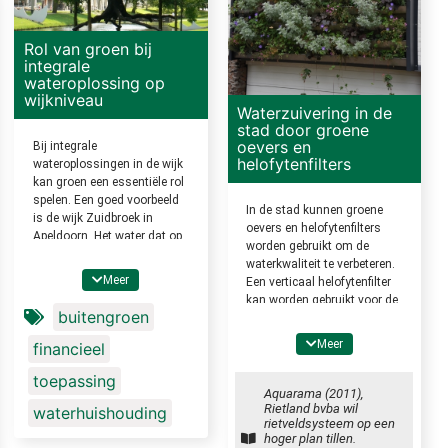
Rol van groen bij
integrale
wateroplossing op
wijkniveau
Waterzuivering in de
stad door groene
oevers en
Bij integrale
helofytenfilters
wateroplossingen in de wijk
kan groen een essentiële rol
spelen. Een goed voorbeeld
In de stad kunnen groene
is de wijk Zuidbroek in
oevers en helofytenfilters
Apeldoorn. Het water dat op
worden gebruikt om de
het dak valt, wordt in de
waterkwaliteit te verbeteren.
tuinen geleid. Van de tuinen
Meer
Een verticaal helofytenfilter
stroomt het naar de straat,
kan worden gebruikt voor de
en van de straat in een brede
buitengroen
biologische zuivering van
groenstrook, de wadi. Pas
huishoudelijk afvalwater van
Meer
als de wadi helemaal
financieel
stikstof, fosfaat en zware
volstaat, wordt het water
metalen. Gerekend moet
toepassing
met een overloop uit de buurt
worden op 2,5 tot 5 vierkante
Aquarama (2011),
geleid.
Rietland bvba wil
meter helofytenfilter per IE
waterhuishouding
rietveldsysteem op een
(Inwoner-Equivalent). In
hoger plan tillen.
diverse wijken zijn hier