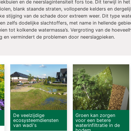
ekbuien en de neerslagintensiteit fors toe. Dit terwijl in he
olen, blank staande straten, vollopende kelders en dergel
e stijging van de schade door extreem weer. Dit type wate
 en zelfs dodelijke slachtoffers, met name in hellende gebied
oeien tot kolkende watermassa’s. Vergroting van de hoeve
g en vermindert de problemen door neerslagpieken.
De veelzijdige
Groen kan zorgen
ecosysteemdiensten
voor een betere
van wadi's
waterinfiltratie in de
bodem