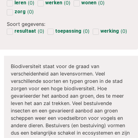
leren
(
2
)
werken
(
2
)
wonen
(
2
)
zorg
(
2
)
Soort gegevens:
resultaat
(
4
)
toepassing
(
8
)
werking
(
4
)
Biodiversiteit staat voor de graad van
verscheidenheid aan levensvormen. Veel
verschillende soorten en typen groen in de stad
zorgen voor een hoge biodiversiteit. Hoe
gevarieerder het aanbod aan groen, des te meer
leven het aan zal trekken. Veel bestuivende
insecten en een gevarieerd aanbod aan groen
scheppen weer een voedselbron voor vogels en
andere dieren. Bestuivers (en bestuiving) vormen
dus een belangrijke schakel in ecosystemen en zijn