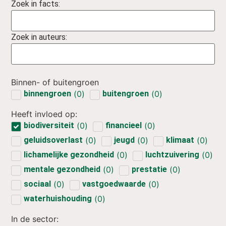
Zoek in facts:
Zoek in auteurs:
Binnen- of buitengroen
binnengroen
(
2
)
buitengroen
(
12
)
Heeft invloed op:
biodiversiteit
(
12
)
financieel
(
3
)
geluidsoverlast
(
2
)
jeugd
(
1
)
klimaat
(
2
)
lichamelijke gezondheid
(
2
)
luchtzuivering
(
1
)
mentale gezondheid
(
3
)
prestatie
(
1
)
sociaal
(
2
)
vastgoedwaarde
(
2
)
waterhuishouding
(
2
)
In de sector: