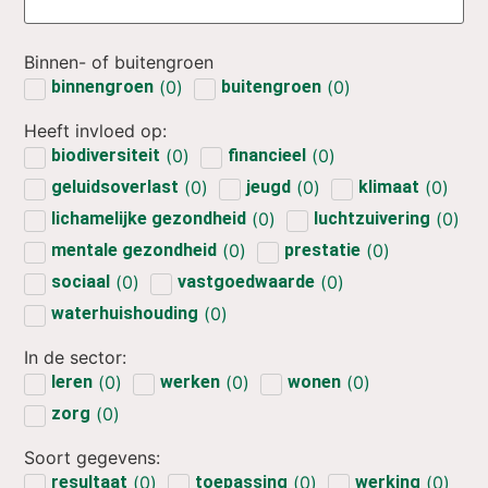
Binnen- of buitengroen
binnengroen
(
0
)
buitengroen
(
0
)
Heeft invloed op:
biodiversiteit
(
0
)
financieel
(
0
)
geluidsoverlast
(
0
)
jeugd
(
0
)
klimaat
(
0
)
lichamelijke gezondheid
(
0
)
luchtzuivering
(
0
)
mentale gezondheid
(
0
)
prestatie
(
0
)
sociaal
(
0
)
vastgoedwaarde
(
0
)
waterhuishouding
(
0
)
In de sector:
leren
(
0
)
werken
(
0
)
wonen
(
0
)
zorg
(
0
)
Soort gegevens:
resultaat
(
0
)
toepassing
(
0
)
werking
(
0
)