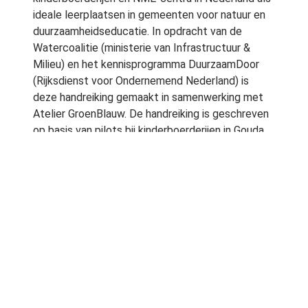
ideale leerplaatsen in gemeenten voor natuur en
duurzaamheidseducatie. In opdracht van de
Watercoalitie (ministerie van Infrastructuur &
Milieu) en het kennisprogramma DuurzaamDoor
(Rijksdienst voor Ondernemend Nederland) is
deze handreiking gemaakt in samenwerking met
Atelier GroenBlauw. De handreiking is geschreven
op basis van pilots bij kinderboerderijen in Gouda
en Zevenbergen. Er hoort ook een
werkboek
bij.
info@degroenestad.nl