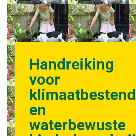
Handreiking
voor
klimaatbestend
en
waterbewuste