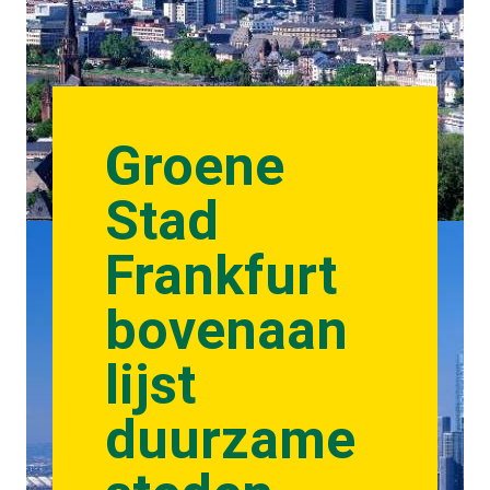
Groene
Stad
Frankfurt
bovenaan
lijst
duurzame