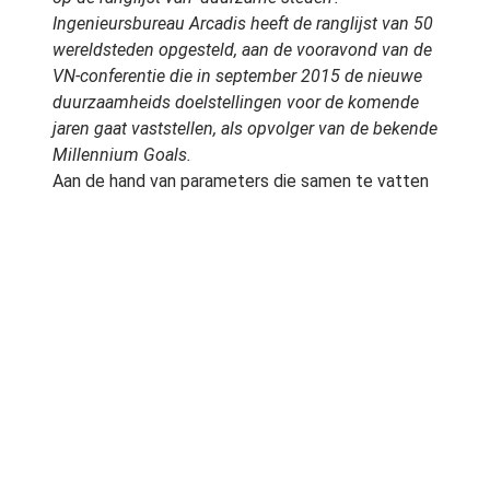
Ingenieursbureau Arcadis heeft de ranglijst van 50
wereldsteden opgesteld, aan de vooravond van de
VN-conferentie die in september 2015 de nieuwe
duurzaamheids doelstellingen voor de komende
jaren gaat vaststellen, als opvolger van de bekende
Millennium Goals.
Aan de hand van parameters die samen te vatten
zijn als ‘People, Planet, Profit’ (en waar
ongetwijfeld wel het een en ander over op te
merken zal zijn) geeft het Arcadis team de Duitse
stad Frankfurt uiteindelijk de hoogste score. Op
de tweede plaats komt Kopenhagen, derde is
Londen. De hoge klassering van Frankfurt is vooral
ook toe te schrijven aan het ‘groene’ karakter van
de stad. Het Arcadis rapport herinner eraan dat
Frankfurt zich profileert als ‘Groene Stad’, dat de
stad 8000 hectare bos telt en dat een derde van
het stedelijk oppervlak bestaat uit ‘groen’. In 2014