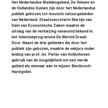
Het Nederlandse Waddengebied, De Veluwe en
de Hollandse Duinen zijn door het Nederlandse
publiek gekozen tot mooiste natuurgebieden
van Nederland. Staatssecretaris Martijn van
Dam van Economische Zaken maakte de
uitslag van de verkiezing vanavond bekend in
het televisieprogramma De Wereld Draait
Door. Naast de drie gebieden die door het
publiek zijn gekozen, maakte de vakjury onder
leiding van prof. mr. Pieter van Vollenhoven
gebruik van de mogelijkheid om een vierde
gebied als winnaar aan te wijzen: Biesbosch-
Haringvliet.
In totaal zijn er 87.903 stemmen uitgebracht. De
aftrap van de publieksverkiezing van het ‘Mooiste
Natuurgebied van Nederland’ was op 10 oktober.
Tot vanmiddag 13.00 uur kon er worden gestemd
op één van de 13 genomineerden. Met de