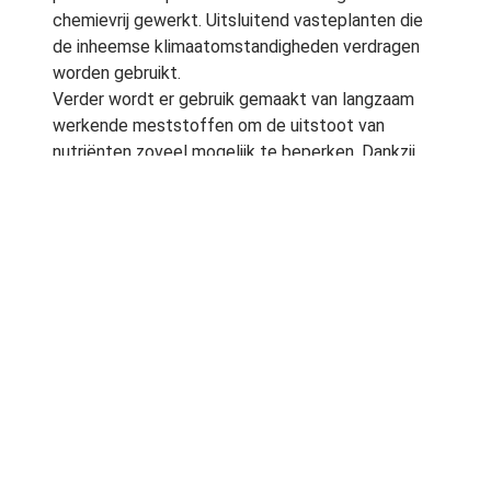
chemievrij gewerkt. Uitsluitend vasteplanten die
de inheemse klimaatomstandigheden verdragen
worden gebruikt.
Verder wordt er gebruik gemaakt van langzaam
werkende meststoffen om de uitstoot van
nutriënten zoveel mogelijk te beperken. Dankzij
de teelt op lavavloeren is de (beperkte) uitstoot
van nutriënten naar de ondergrond 0 procent.
Onkruid op de kwekerijen wordt bestreden met
heet water. En planten voor openbaar groen
worden al jarenlang zonder pot geleverd waarbij
de kweekpotten worden hergebruikt. Deze zijn
sowieso gemaakt van gerecycled
consumentenplastic.
Duurzame samenwerking
Een nauwe samenwerking is opgebouwd met de
Bijenstichting, Nederland Zoemt en de
Vlinderstichting. Zij hebben het gehele