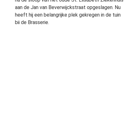
aan de Jan van Beverwijckstraat opgeslagen. Nu
heeft hij een belangrijke plek gekregen in de tuin
bij de Brasserie.
Groenplan
Het opknappen van de tuinen is de eerste stap
van een nieuw veelomvattend groenplan van het
ziekenhuis. Het zogeheten Groenteam+ gaat in de
loop van de tijd de buitenruimtes van het
ziekenhuis aanpakken. Onder andere het
voorterrein, de binnenhoven, de daken en de
terrassen krijgen een opknapbeurt.
Het meerjarenplan van de inrichting van de
buitenruimte moet bijdragen aan de gezondheid
en het welbevinden van alle gebruikers van de
patiotuinen: patiënten, bezoekers en
medewerkers. Kijken naar groen biedt rust en
ontspanning. Het Elisabeth-TweeSteden
Ziekenhuis is een van de koplopers op het gebied